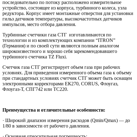
последовательно по потоку расположено измерительное
устройство, состоящее из корпуса, турбинного колеса, узла
редуктора. Корпус имеет монтажные отверстия для установки
гильз датчиков температуры, высокочастотных датчиков
импульсов, место отбора давления.
Турбинные счетчики газа СТГ изготавливаются по
технологии и из комплектующих компании “ITRON”
(Германия) и по своей сути являются полным аналогом
широкоизвестного и хорошо себя зарекомендовавшего
турбинного счетчика TZ Fluxi.
Счетчик газа СТГ регистрирует объем газа при рабочих
условиях. Для приведения измеренного объема газа к объему
при стандартных условиях счетчик СТГ может быть оснащен
электронными корректорами ЕК270, CORUS, Флоугаз,
Флоугаз-Т, СПГ742 или ТС220.
Преимущества и отличительные особенности:
· Широкий диапазон измерения расходов (Qmin/Qmax) — до
1/80 в зависимости от рабочего давления.
· Основная относительная погрешность: