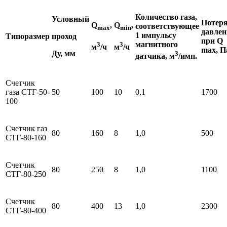
Количество газа,
Условный
Потер
Q
,
Q
,
соответствующее
max
m
in
давлен
1 импульсу
Типоразмер
проход
при Q
магнитного
3
3
м
/ч
м
/ч
max
, П
Ду, мм
3
датчика, м
/имп.
Счетчик
газа СТГ-50-
50
100
10
0,1
1700
100
Счетчик газ
80
160
8
1,0
500
СТГ-80-160
Счетчик
80
250
8
1,0
1100
СТГ-80-250
Счетчик
80
400
13
1,0
2300
СТГ-80-400