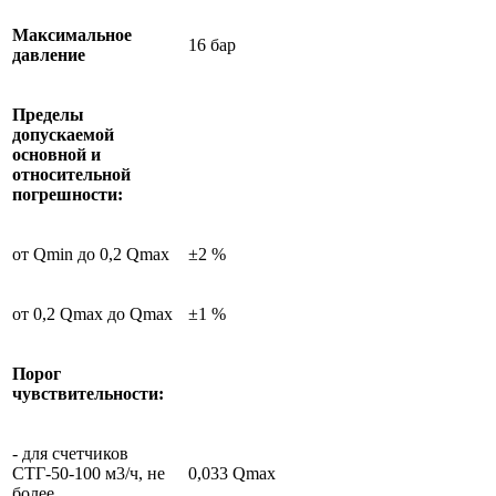
Максимальное
16 бар
давление
Пределы
допускаемой
основной и
относительной
погрешности:
от Qmin до 0,2 Qmax
±2 %
от 0,2 Qmax до Qmax
±1 %
Порог
чувствительности:
- для счетчиков
СТГ-50-100 м3/ч, не
0,033 Qmax
более