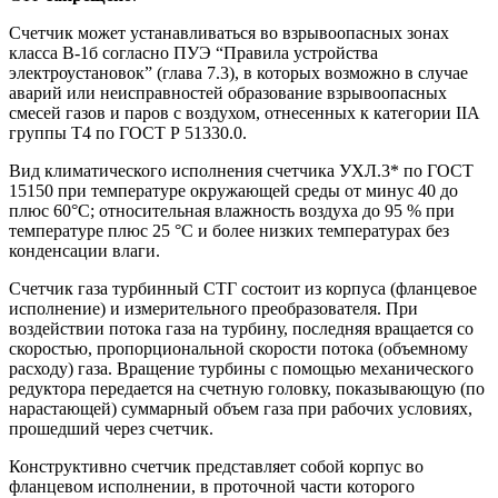
Счетчик может устанавливаться во взрывоопасных зонах
класса В-1б согласно ПУЭ “Правила устройства
электроустановок” (глава 7.3), в которых возможно в случае
аварий или неисправностей образование взрывоопасных
смесей газов и паров с воздухом, отнесенных к категории IIА
группы Т4 по ГОСТ Р 51330.0.
Вид климатического исполнения счетчика УХЛ.3* по ГОСТ
15150 при температуре окружающей среды от минус 40 до
плюс 60°С; относительная влажность воздуха до 95 % при
температуре плюс 25 °С и более низких температурах без
конденсации влаги.
Счетчик газа турбинный СТГ состоит из корпуса (фланцевое
исполнение) и измерительного преобразователя. При
воздействии потока газа на турбину, последняя вращается со
скоростью, пропорциональной скорости потока (объемному
расходу) газа. Вращение турбины с помощью механического
редуктора передается на счетную головку, показывающую (по
нарастающей) суммарный объем газа при рабочих условиях,
прошедший через счетчик.
Конструктивно счетчик представляет собой корпус во
фланцевом исполнении, в проточной части которого